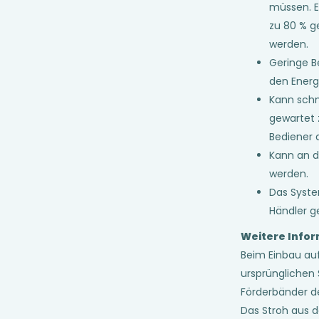
müssen. E
zu 80 % g
werden.
Geringe B
den Energ
Kann schn
gewartet 
Bediener 
Kann an 
werden.
Das System
Händler ge
Weitere Info
Beim Einbau au
ursprünglichen 
Förderbänder d
Das Stroh aus 