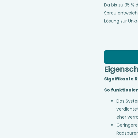
Da bis zu 95 % 
Spreu entweich
Lösung zur Unk
Eigensc
Signifikante
So funktionier
Das Syste
verdichte
eher verro
Geringere
Radspuren 