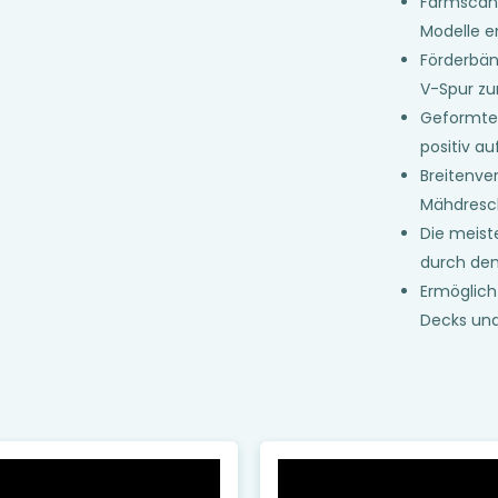
Farmscan 
Modelle e
Förderbä
V-Spur zu
Geformte 
positiv au
Breitenve
Mähdresc
Die meis
durch de
Ermöglich
Decks und