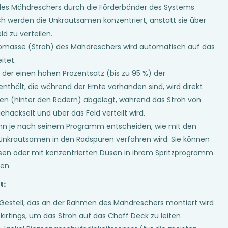
des Mähdreschers durch die Förderbänder des Systems
ch werden die Unkrautsamen konzentriert, anstatt sie über
d zu verteilen.
omasse (Stroh) des Mähdreschers wird automatisch auf das
itet.
, der einen hohen Prozentsatz (bis zu 95 %) der
thält, die während der Ernte vorhanden sind, wird direkt
en (hinter den Rädern) abgelegt, während das Stroh von
ehäckselt und über das Feld verteilt wird.
ann je nach seinem Programm entscheiden, wie mit den
 Unkrautsamen in den Radspuren verfahren wird: Sie können
ssen oder mit konzentrierten Düsen in ihrem Spritzprogramm
en.
t:
Gestell, das an der Rahmen des Mähdreschers montiert wird
Skirtings, um das Stroh auf das Chaff Deck zu leiten