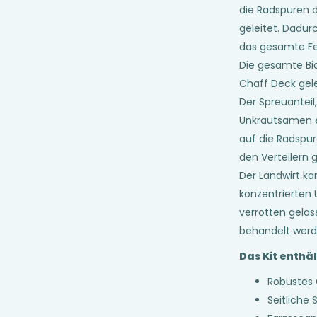
die Radspuren 
geleitet. Dadur
das gesamte Fel
Die gesamte Bi
Chaff Deck gele
Der Spreuanteil
Unkrautsamen en
auf die Radspur
den Verteilern g
Der Landwirt k
konzentrierten
verrotten gela
behandelt werd
Das Kit enthäl
Robustes 
Seitliche 