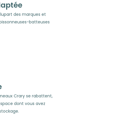
daptée
plupart des marques et
oissonneuses-batteuses
e
neaux Crary se rabattent,
’espace dont vous avez
 stockage.